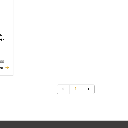
m,
r -
,00
gen
1