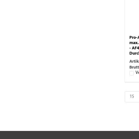
Pro-
max.
- AF
Durc
Arti
Brutt
V