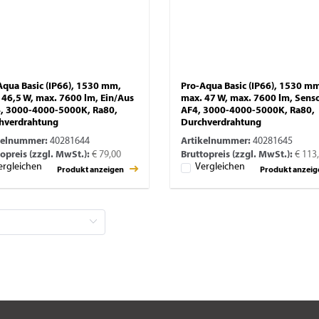
Aqua Basic (IP66), 1530 mm,
Pro-Aqua Basic (IP66), 1530 m
 46,5 W, max. 7600 lm, Ein/Aus
max. 47 W, max. 7600 lm, Senso
4, 3000-4000-5000K, Ra80,
AF4, 3000-4000-5000K, Ra80,
hverdrahtung
Durchverdrahtung
kelnummer:
40281644
Artikelnummer:
40281645
opreis (zzgl. MwSt.):
€ 79,00
Bruttopreis (zzgl. MwSt.):
€ 113
ergleichen
Vergleichen
Produkt anzeigen
Produkt anzei