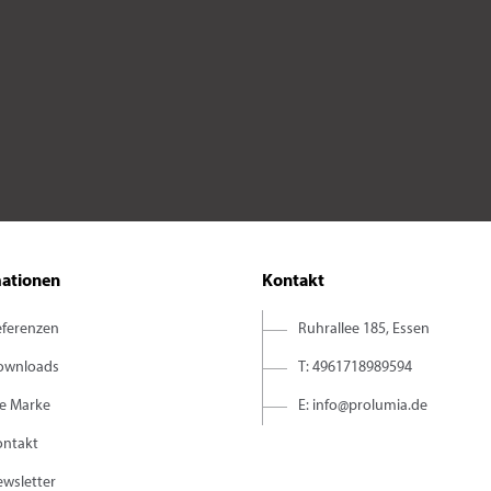
mationen
Kontakt
eferenzen
Ruhrallee 185, Essen
ownloads
T: 4961718989594
ie Marke
E: info@prolumia.de
ontakt
wsletter