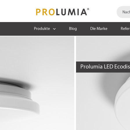
Produkte
Blog
Die Marke
Refe
Prolumia LED Ecodisc