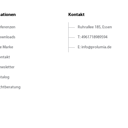
mationen
Kontakt
eferenzen
Ruhrallee 185, Essen
ownloads
T: 4961718989594
ie Marke
E: info@prolumia.de
ontakt
wsletter
atalog
ichtberatung