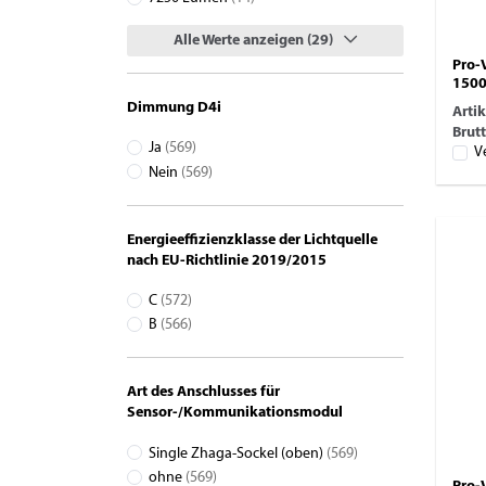
Alle Werte anzeigen (29)
Pro-
1500
Dimmung D4i
Arti
Brutt
Ja
(569)
V
Nein
(569)
Energieeffizienzklasse der Lichtquelle
nach EU-Richtlinie 2019/2015
C
(572)
B
(566)
Art des Anschlusses für
Sensor-/Kommunikationsmodul
Single Zhaga-Sockel (oben)
(569)
ohne
(569)