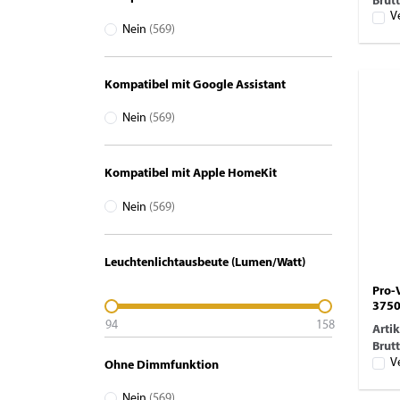
Brutt
V
Nein
(569)
Kompatibel mit Google Assistant
Nein
(569)
Kompatibel mit Apple HomeKit
Nein
(569)
Leuchtenlichtausbeute (Lumen/Watt)
Pro-
3750
94
158
Arti
Brutt
V
Ohne Dimmfunktion
Nein
(569)