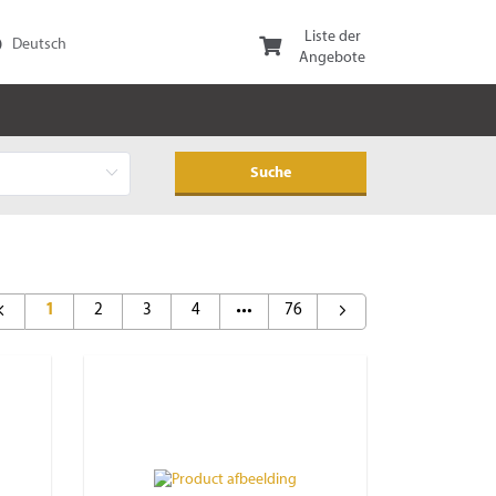
Liste der
Angebote
1
2
3
4
76