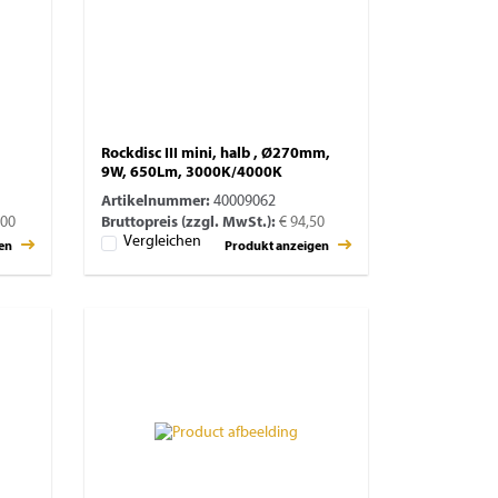
Rockdisc III mini, halb , Ø270mm,
9W, 650Lm, 3000K/4000K
Artikelnummer:
40009062
,00
Bruttopreis (zzgl. MwSt.):
€ 94,50
Vergleichen
gen
Produkt anzeigen