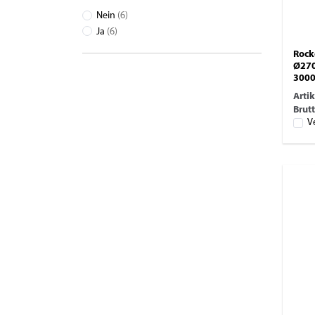
Nein
(6)
Ja
(6)
Rock
Ø270
300
Arti
Brutt
V