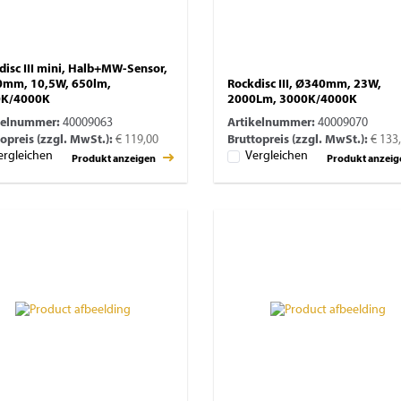
disc III mini, Halb+MW-Sensor,
mm, 10,5W, 650lm,
Rockdisc III, Ø340mm, 23W,
0K/4000K
2000Lm, 3000K/4000K
kelnummer:
40009063
Artikelnummer:
40009070
opreis (zzgl. MwSt.):
€ 119,00
Bruttopreis (zzgl. MwSt.):
€ 133
ergleichen
Vergleichen
Produkt anzeigen
Produkt anzei