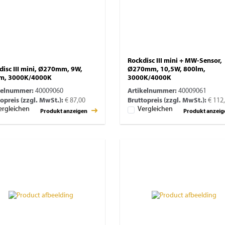
Rockdisc III mini + MW-Sensor,
disc III mini, Ø270mm, 9W,
Ø270mm, 10,5W, 800lm,
m, 3000K/4000K
3000K/4000K
kelnummer:
40009060
Artikelnummer:
40009061
opreis (zzgl. MwSt.):
€ 87,00
Bruttopreis (zzgl. MwSt.):
€ 112
ergleichen
Vergleichen
Produkt anzeigen
Produkt anzei