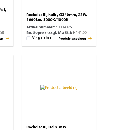
all,
Rockdisc III, halb , Ø340mm, 23W,
1600Lm, 3000K/4000K
Artikelnummer:
40009075
,50
Bruttopreis (zzgl. MwSt.):
€ 141,00
Vergleichen
gen
Produkt anzeigen
Rockdisc III, Halb+MW