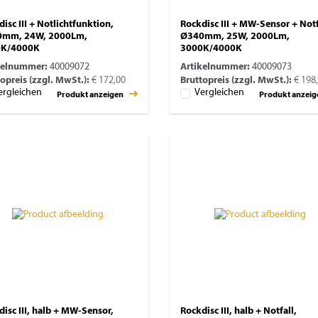
isc III + Notlichtfunktion,
Rockdisc III + MW-Sensor + Notf
mm, 24W, 2000Lm,
Ø340mm, 25W, 2000Lm,
0K/4000K
3000K/4000K
kelnummer:
40009072
Artikelnummer:
40009073
opreis (zzgl. MwSt.):
€ 172,00
Bruttopreis (zzgl. MwSt.):
€ 198
ergleichen
Vergleichen
Produkt anzeigen
Produkt anzei
isc III, halb + MW-Sensor,
Rockdisc III, halb + Notfall,