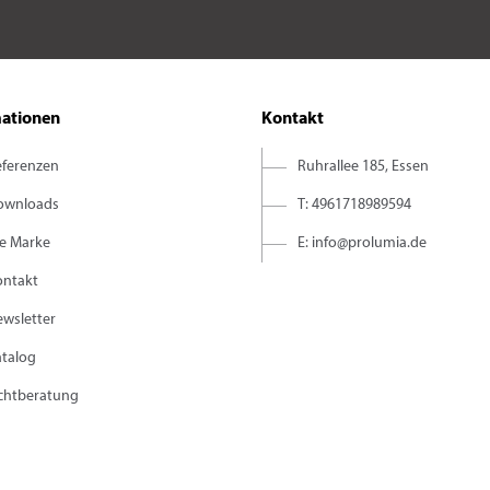
mationen
Kontakt
eferenzen
Ruhrallee 185, Essen
ownloads
T: 4961718989594
ie Marke
E: info@prolumia.de
ontakt
wsletter
atalog
ichtberatung