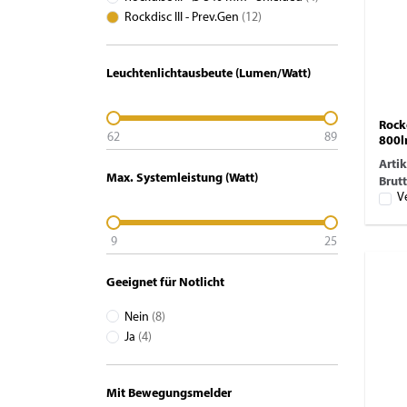
Rockdisc III - Prev.Gen
(12)
Leuchtenlichtausbeute (Lumen/Watt)
Rock
62
89
800l
Arti
Max. Systemleistung (Watt)
Brutt
V
9
25
Geeignet für Notlicht
Nein
(8)
Ja
(4)
Mit Bewegungsmelder