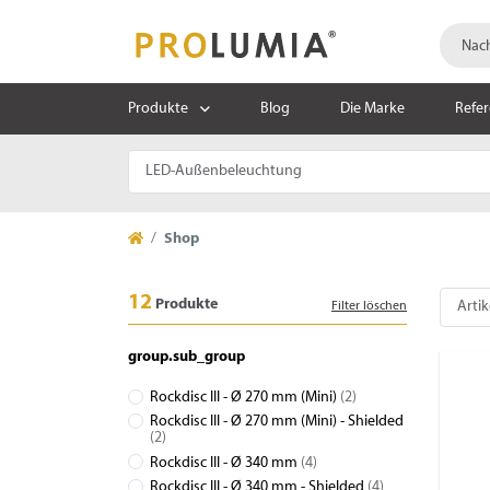
Produkte
Blog
Die Marke
Refe
Shop
12
Produkte
Filter löschen
group.sub_group
Rockdisc III - Ø 270 mm (Mini)
(2)
Rockdisc III - Ø 270 mm (Mini) - Shielded
(2)
Rockdisc III - Ø 340 mm
(4)
Rockdisc III - Ø 340 mm - Shielded
(4)