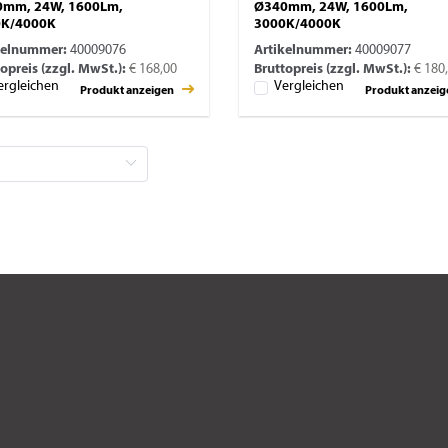
mm, 24W, 1600Lm,
Ø340mm, 24W, 1600Lm,
0K/4000K
3000K/4000K
kelnummer:
40009076
Artikelnummer:
40009077
opreis (zzgl. MwSt.):
€ 168,00
Bruttopreis (zzgl. MwSt.):
€ 180
ergleichen
Vergleichen
Produkt anzeigen
Produkt anzei