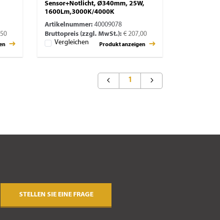
Sensor+Notlicht, Ø340mm, 25W,
1600Lm,3000K/4000K
Artikelnummer:
40009078
,50
Bruttopreis (zzgl. MwSt.):
€ 207,00
Vergleichen
gen
Produkt anzeigen
1
STELLEN SIE EINE FRAGE