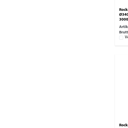
Rockd
Ø340
300
Arti
Brutt
V
Rockd