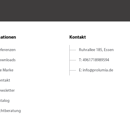
mationen
Kontakt
eferenzen
Ruhrallee 185, Essen
ownloads
T: 4961718989594
ie Marke
E: info@prolumia.de
ontakt
wsletter
atalog
ichtberatung