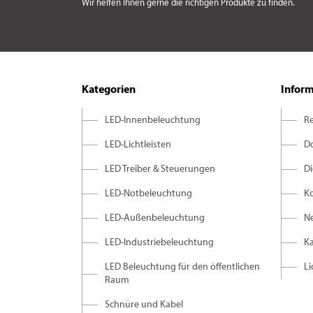
Wir helfen Ihnen gerne die richtigen Produkte zu finden.
Kategorien
Infor
LED-Innenbeleuchtung
R
LED-Lichtleisten
D
LED Treiber & Steuerungen
D
LED-Notbeleuchtung
K
LED-Außenbeleuchtung
Ne
LED-Industriebeleuchtung
K
LED Beleuchtung für den öffentlichen
L
Raum
Schnüre und Kabel