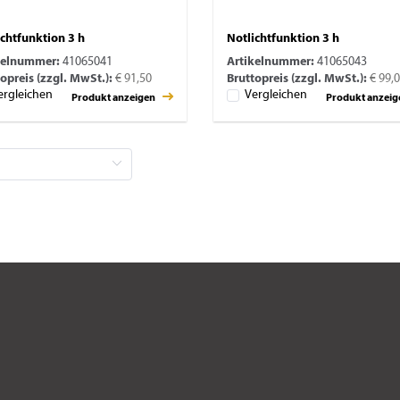
ichtfunktion 3 h
Notlichtfunktion 3 h
kelnummer:
41065041
Artikelnummer:
41065043
opreis (zzgl. MwSt.):
€ 91,50
Bruttopreis (zzgl. MwSt.):
€ 99,
ergleichen
Vergleichen
Produkt anzeigen
Produkt anzei